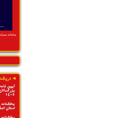
هتریک نایب قهرمانی اصفهان در رقابت های
المپیاد استعدادهای برتر ایران
ادامه»
سامانه مساب
◄ دریافت
آیین نامه
بزرگسالان
1405
بخشنامه د
استان اصفها
بخشنامه د