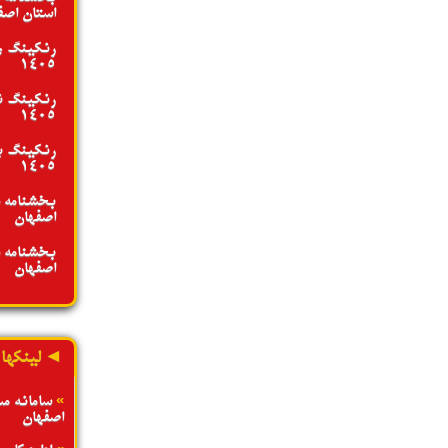
استان اصفها
رنکینگ جو
1405
رنکینگ نو
1405
رنکینگ بز
1405
بخشنامه د
اصفهان - تیر
بخشنامه د
اصفهان - تیر
◄ لینکها
»
سامانه م
اصفهان