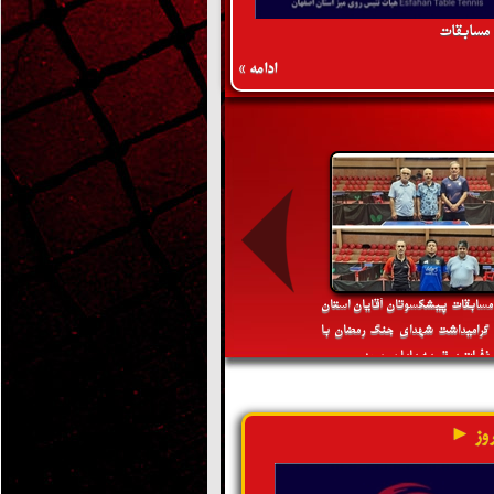
 مسابقات
ادامه »
 مسابقات پیشکسوتان آقایان استان
 گرامیداشت شهدای جنگ رمضان با
فرات برتر به پایان رسید
وز ►