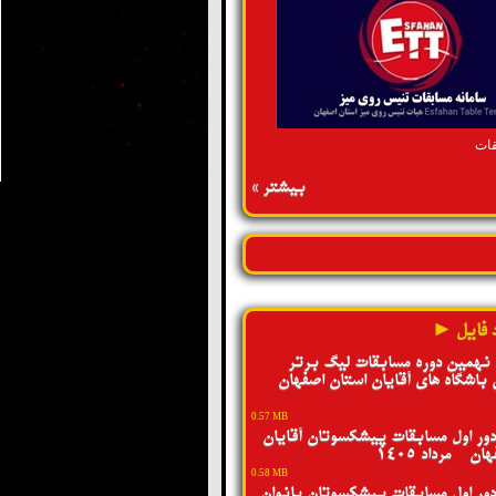
قات
بیشتر »
 فایل ►
 نهمین دوره مسابقات لیگ برتر
 باشگاه های آقایان استان اصفهان -
0.57 MB
ور اول مسابقات پیشکسوتان آقایان
ن - مرداد 1405
0.58 MB
ور اول مسابقات پیشکسوتان بانوان