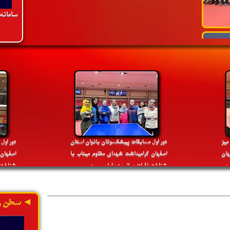
سامانه
ادامه»
»
پنج شنبه 4 اردیبهشت 1399
4:25 PM
با ابلاغ دکترسلطانی فر وزیر ورزش و جوانان،
مهدی تکابی به عنوان عضو جدید هیئت رئیسه
فدراسیون تنیس روی میز منصوب شد
یز
دور اول مسابقات پیشکسوتان بانوان استان
دور اول
ان
اصفهان گرامیداشت شهدای مظلوم میناب با
اصفهان
ادامه»
 می
شناخت نفرات برتر به پایان رسید
شناخت ن
◄ سخن ر
»
دوشنبه 18 مهر 1401
2:54 PM