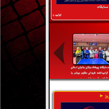
 مسابقات
ادامه »
 مسابقات پیشکسوتان بانوان استان
گرامیداشت شهدای مظلوم میناب با
فرات برتر به پایان رسید
وز ►