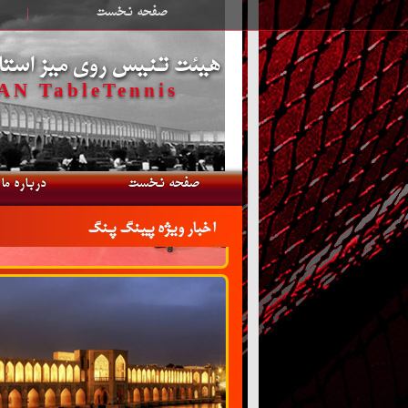
صفحه نخست
|
هیئت تنیس روی میز استا
N TableTennis
صفحه نخست
درباره ما
اخبار ویژه پینگ پنگ