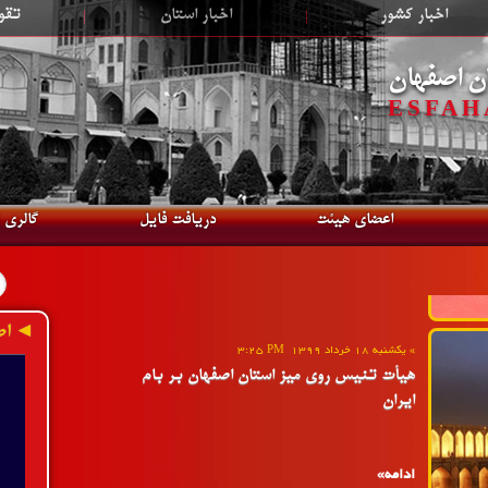
اخبار کشور
|
اخبار استان
|
تقو
»
دوشنبه 18 مهر 1401
2:54 PM
هتریک نایب قهرمانی اصفهان در رقابت های
ن اصفهان
المپیاد استعدادهای برتر ایران
ESFAHA
ادامه»
اعضای هیئت
دریافت فایل
گالری 
»
یکشنبه 18 خرداد 1399
3:25 PM
◄ اط
هیأت تنیس روی میز استان اصفهان بر بام
ایران
ادامه»