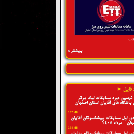
قات
بیشتر »
 فایل ►
 نهمین دوره مسابقات لیگ برتر
 باشگاه های آقایان استان اصفهان -
0.57 MB
ور اول مسابقات پیشکسوتان آقایان
ن - مرداد 1405
0.58 MB
ور اول مسابقات پیشکسوتان بانوان