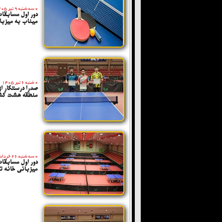
»
سه شنبه 9 تیر 1405
دور اول مسابقا
میناب به میزبا
»
شنبه 6 تیر 1405
صدرا درستکار ا
منطقه هشت کش
»
سه شنبه 26 خرداد 1405
دور اول مسابق
میزبانی خانه ت