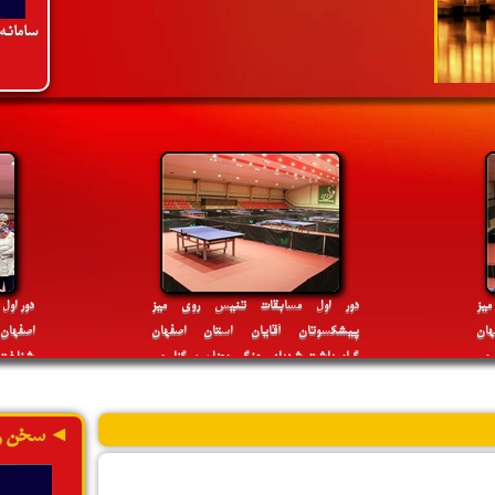
سامانه
»
پنج شنبه 4 اردیبهشت 1399
4:25 PM
با ابلاغ دکترسلطانی فر وزیر ورزش و جوانان،
مهدی تکابی به عنوان عضو جدید هیئت رئیسه
فدراسیون تنیس روی میز منصوب شد
ادامه»
یز
دور اول مسابقات تنیس روی میز
دور اول
ان
پیشکسوتان آقایان استان اصفهان
اصفهان 
 می
گرامیداشت شهدای جنگ رمضان برگزار می
شناخت ن
گردد
»
دوشنبه 18 مهر 1401
2:54 PM
هتریک نایب قهرمانی اصفهان در رقابت های
◄ سخن ر
المپیاد استعدادهای برتر ایران