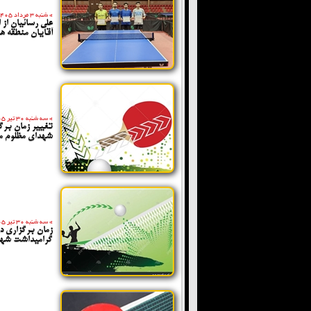
»
شنبه 3 مرداد 1405
علی رسائیان از
آقایان منطقه 
»
سه شنبه 30 تیر 1405
تغییر زمان برگ
شهدای مظلوم م
»
سه شنبه 30 تیر 1405
زمان برگزاری د
گرامیداشت شهد