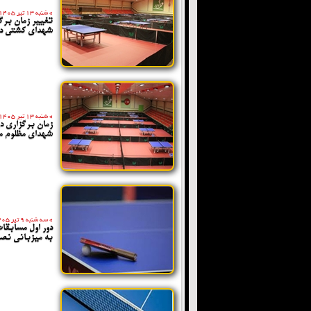
»
شنبه 13 تیر 1405
تغییر زمان برگ
شهدای کشتی دن
»
شنبه 13 تیر 1405
زمان برگزاری د
شهدای مظلوم م
»
سه شنبه 9 تیر 1405
دور اول مسابقا
به میزبانی نصف