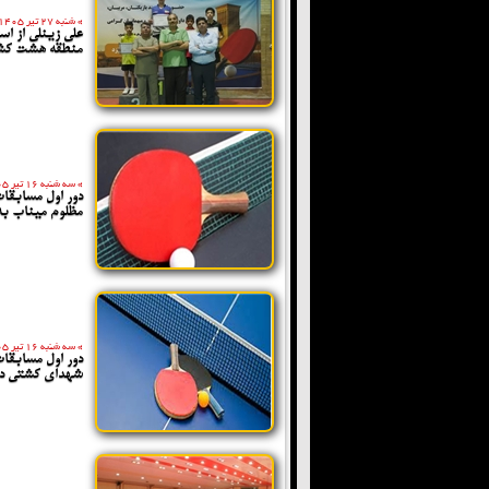
»
شنبه 27 تیر 1405
علی زینلی از ا
منطقه هشت کشو
»
سه شنبه 16 تیر 1405
دور اول مسابق
مظلوم میناب به
»
سه شنبه 16 تیر 1405
دور اول مسابق
شهدای کشتی دنا