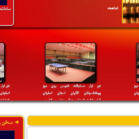
سامانه
»
پنج شنبه 4 اردیبهشت 1399
4:25 PM
با ابلاغ دکترسلطانی فر وزیر ورزش و جوانان،
مهدی تکابی به عنوان عضو جدید هیئت رئیسه
فدراسیون تنیس روی میز منصوب شد
ادامه»
یز
دور اول مسابقات تنیس روی میز
دور اول
ان
پیشکسوتان آقایان استان اصفهان
اصفهان 
 می
گرامیداشت شهدای جنگ رمضان برگزار می
شناخت ن
گردد
»
دوشنبه 18 مهر 1401
2:54 PM
هتریک نایب قهرمانی اصفهان در رقابت های
◄ سخن ر
المپیاد استعدادهای برتر ایران