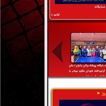
 مسابقات
ادامه »
 مسابقات پیشکسوتان بانوان استان
گرامیداشت شهدای مظلوم میناب با
فرات برتر به پایان رسید
وز ►