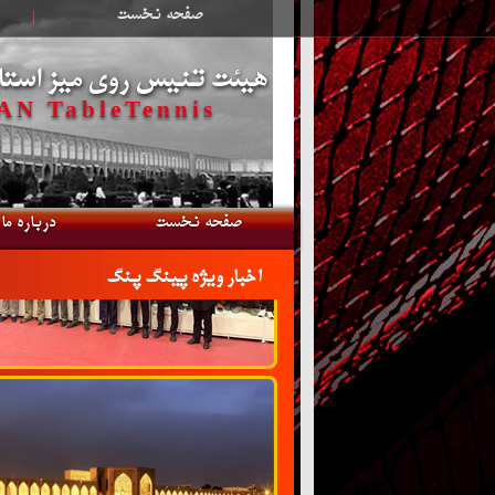
صفحه نخست
|
هیئت تنیس روی میز استا
N TableTennis
صفحه نخست
درباره ما
اخبار ویژه پینگ پنگ