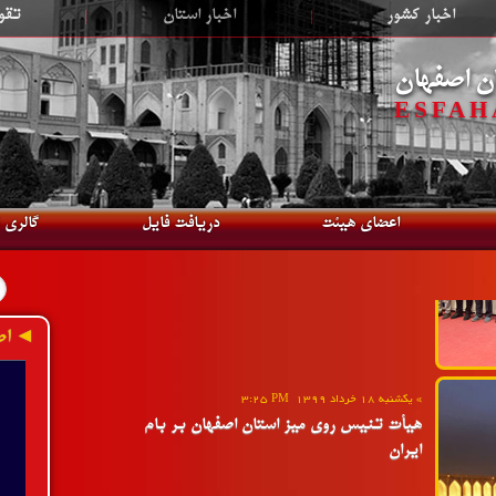
اخبار کشور
|
اخبار استان
|
تقو
»
دوشنبه 18 مهر 1401
2:54 PM
هتریک نایب قهرمانی اصفهان در رقابت های
ن اصفهان
المپیاد استعدادهای برتر ایران
ESFAHA
ادامه»
اعضای هیئت
دریافت فایل
گالری 
»
یکشنبه 18 خرداد 1399
3:25 PM
◄ اط
هیأت تنیس روی میز استان اصفهان بر بام
ایران
ادامه»