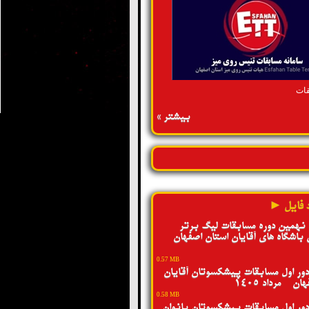
قات
بیشتر »
 فایل ►
 نهمین دوره مسابقات لیگ برتر
 باشگاه های آقایان استان اصفهان -
0.57 MB
ور اول مسابقات پیشکسوتان آقایان
ن - مرداد 1405
0.58 MB
ور اول مسابقات پیشکسوتان بانوان