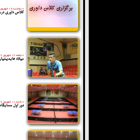
»
دوشنبه 19 شهریور 1397
کلاس داوری درجه 3 و درجه 2 آقایان و بانوان برگزار
»
جمعه 16 شهریور 1397
میلاد عابدینیا
»
شنبه 10 شهریور 1397
دور اول مسابقا