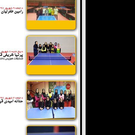
»
جمعه 9 شهریور 1397
رامین طغرلیان 
»
پنج شنبه 8 شهریور 1397
پرنیا شریفی ق
مسابقات هوپس دخترا
»
جمعه 2 شهریور 1397
حنانه امیدی قه