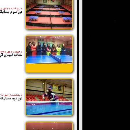
»
پنج شنبه 26 مهر 1397
دور سوم مسابقا
»
جمعه 20 مهر 1397
حنانه امیدی قه
»
یکشنبه 15 مهر 1397
دور دوم مسابقات