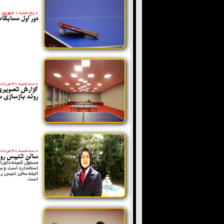
»
پنج شنبه 1 شهریور 1397
دور اول مسابقا
»
سه شنبه 30 مرداد 1397
گزارش تصویری 
روند بازسازی 
»
سه شنبه 30 مرداد 1397
سالن تنیس روی
مسئول کمیته داوران
استاندارد است و ب
البته سالن تنیس رو
است.