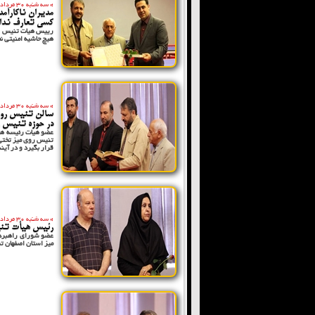
»
سه شنبه 30 مرداد 1397
مدیران ناکارآم
کسی تعارف ندا
رییس هیات تنیس روی
هیچ حاشیه امنیتی ن
»
سه شنبه 30 مرداد 1397
سالن تنیس روی 
در حوزه تنیس ر
عضو هیات رئیسه هی
تنیس روی میز تختی 
قرار بگیرد و در آین
»
سه شنبه 30 مرداد 1397
رئیس هیأت تنی
عضو شورای راهبردی
میز استان اصفهان ت