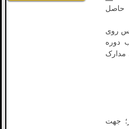
03134 تماس حاصل
یس روی
 دوره
 مدارک
؛
جهت